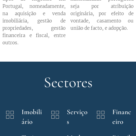
Portugal, nomeadamente,
seja por atribuição
na aquisição e venda
originária, por efeito de
imobiliária, gestão de
vontade, casamento ou
propriedades, gestão
união de facto, e adopção.
financeira e fiscal, entre
outros.
Sectores
Imobili
Serviço
Financ
ário
s
eiro