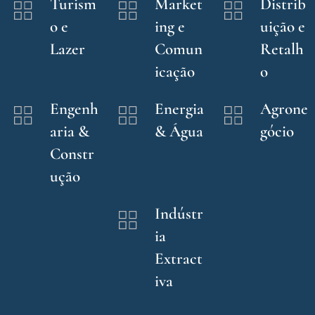
Turism
Market
Distrib
o e
ing e
uição e
Lazer
Comun
Retalh
icação
o
Engenh
Energia
Agrone
aria &
& Água
gócio
Constr
ução
Indústr
ia
Extract
iva