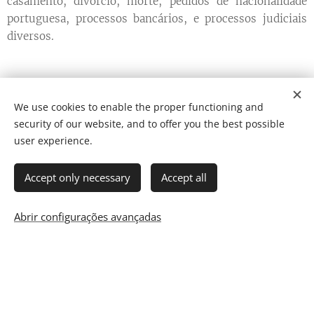
casamento, divórcio, morte, pedidos de nacionalidade
portuguesa, processos bancários, e processos judiciais
diversos.
We use cookies to enable the proper functioning and
Agende a Sua Consulta
security of our website, and to offer you the best possible
user experience.
Accept only necessary
Accept all
CLIQUE AQUI
Abrir configurações avançadas